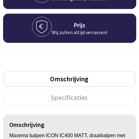
Groeipapier
Markclips
Voetballen
Bloembollen en zaden
Golfballen
Prijs
Kweektuintjes
Golfartikelen
Wij zullen altijd verrassen!
Planten en accessoires
Smartwatch-Fitbit
Sport overig
Omschrijving
Outdoor
Specificaties
Picknickartikelen
Kweektuintjes
Omschrijving
Fietsartikelen
Maxema balpen ICON IC400 MATT, draaibalpen met