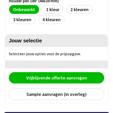
Houder pen 180° (40x20 mm)
Persoonlijke verzorging
Broodtrommels
Multitools
Onbewerkt
1
2
3
4
Duurzame schrijfwaren
Fruitboxen
Lampen
Pennen
Lunchboxen
Rolmaten & Meetlinten
Jouw selectie
Potloden
Lunchwraps (Roll 'Eat)
Duimstokken
Selecteer jouw opties voor de prijsopgave.
Luxe pennen
Waterpassen
Overige kantoorartikelen
Kleur & tekensets
Gereedschapssets
Klever Cutter
Vrijblijvende offerte aanvragen
POPULAIR
Gereedschap overig
Groei en Bloei
Agenda's
Sample aanvragen (in overleg)
Sport
BloomsBoxen
Onderleggers