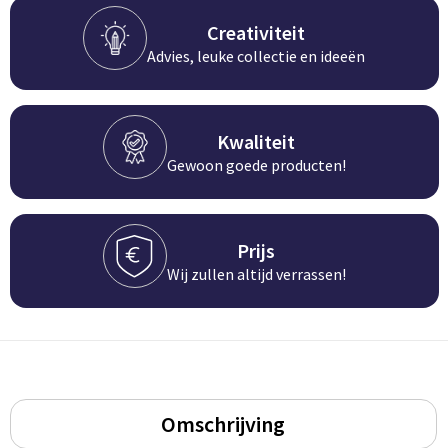
Groeipapier
Markclips
Voetballen
Creativiteit
Bloembollen en zaden
Golfballen
Advies, leuke collectie en ideeën
Kweektuintjes
Golfartikelen
Kwaliteit
Planten en accessoires
Smartwatch-Fitbit
Gewoon goede producten!
Sport overig
Prijs
Outdoor
Wij zullen altijd verrassen!
Picknickartikelen
Kweektuintjes
Fietsartikelen
Omschrijving