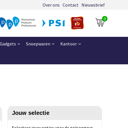
Over ons
Contact
Nieuwsbrief
0
Gadgets
Snoepwaren
Kantoor
Jouw selectie
Selecteer jouw opties voor de prijsopgave.