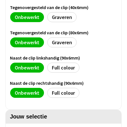
Persoonlijke verzorging
Tegenovergesteld van de clip (40x6mm)
Broodtrommels
Multitools
Onbewerkt
Graveren
Duurzame schrijfwaren
Fruitboxen
Lampen
Tegenovergesteld van de clip (80x6mm)
Pennen
Lunchboxen
Rolmaten & Meetlinten
Onbewerkt
Graveren
Potloden
Lunchwraps (Roll 'Eat)
Duimstokken
Naast de clip linkshandig (90x6mm)
Luxe pennen
Waterpassen
Onbewerkt
Full colour
Overige kantoorartikelen
Kleur & tekensets
Gereedschapssets
Naast de clip rechtshandig (90x6mm)
Klever Cutter
POPULAIR
Gereedschap overig
Onbewerkt
Full colour
Groei en Bloei
Agenda's
Sport
BloomsBoxen
Onderleggers
Jouw selectie