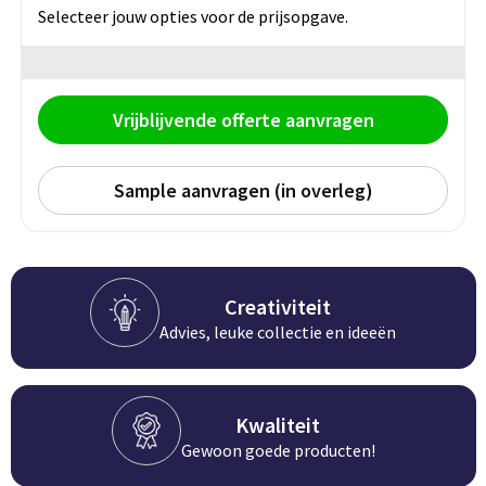
Groeipapier
Markclips
Voetballen
Selecteer jouw opties voor de prijsopgave.
Bloembollen en zaden
Golfballen
Kweektuintjes
Golfartikelen
Vrijblijvende offerte aanvragen
Planten en accessoires
Smartwatch-Fitbit
Sample aanvragen (in overleg)
Sport overig
Outdoor
Creativiteit
Advies, leuke collectie en ideeën
Picknickartikelen
Kweektuintjes
Kwaliteit
Gewoon goede producten!
Fietsartikelen