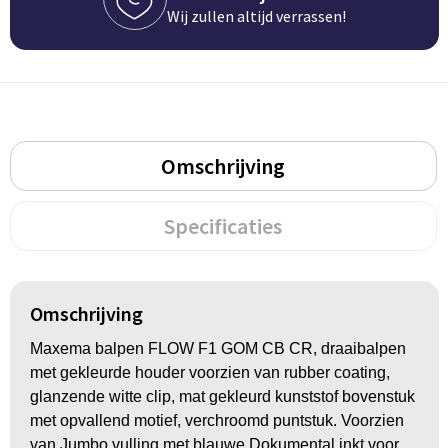
Groeipapier
Markclips
Voetballen
Wij zullen altijd verrassen!
Bloembollen en zaden
Golfballen
Kweektuintjes
Golfartikelen
Planten en accessoires
Smartwatch-Fitbit
Omschrijving
Sport overig
Specificaties
Outdoor
Omschrijving
Picknickartikelen
Maxema balpen FLOW F1 GOM CB CR, draaibalpen
Kweektuintjes
met gekleurde houder voorzien van rubber coating,
glanzende witte clip, mat gekleurd kunststof bovenstuk
Fietsartikelen
met opvallend motief, verchroomd puntstuk. Voorzien
van Jumbo vulling met blauwe Dokumental inkt voor