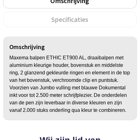
Omschrijving
Groeipapier
Markclips
Voetballen
Bloembollen en zaden
Golfballen
Specificaties
Kweektuintjes
Golfartikelen
Planten en accessoires
Smartwatch-Fitbit
Omschrijving
Maxema balpen ETHIC ET900 AL, draaibalpen met
Sport overig
aluminium kleurige houder, bovenstuk en middelste
ring, 2 glanzend gekleurde ringen en element in de top
van het bovenstuk, verchroomde clip en puntstuk.
Outdoor
Voorzien van Jumbo vulling met blauwe Dokumental
inkt voor tot 2.500 meter schrijfplezier. De onderdelen
Picknickartikelen
van de pen zijn leverbaar in diverse kleuren en zijn
vanaf 2.000 stuks onderling qua kleur te combineren.
Kweektuintjes
Fietsartikelen