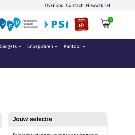
Over ons
Contact
Nieuwsbrief
0
Gadgets
Snoepwaren
Kantoor
Jouw selectie
Selecteer jouw opties voor de prijsopgave.