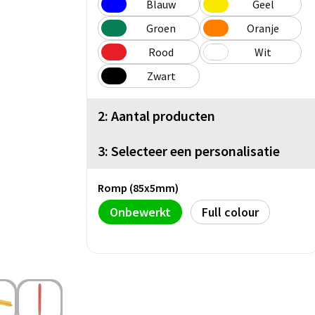
Blauw
Geel
Groen
Oranje
Rood
Wit
Zwart
2: Aantal producten
3: Selecteer een personalisatie
Romp (85x5mm)
Onbewerkt
Full colour