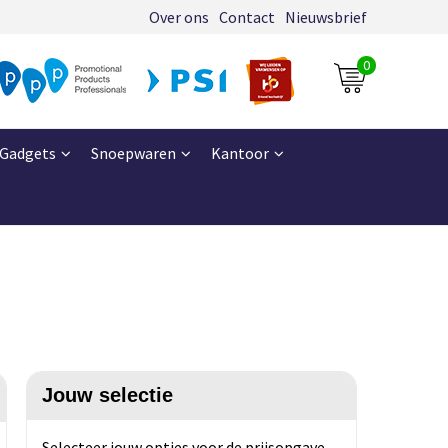
Over ons
Contact
Nieuwsbrief
0
Gadgets
Snoepwaren
Kantoor
Jouw selectie
Selecteer jouw opties voor de prijsopgave.