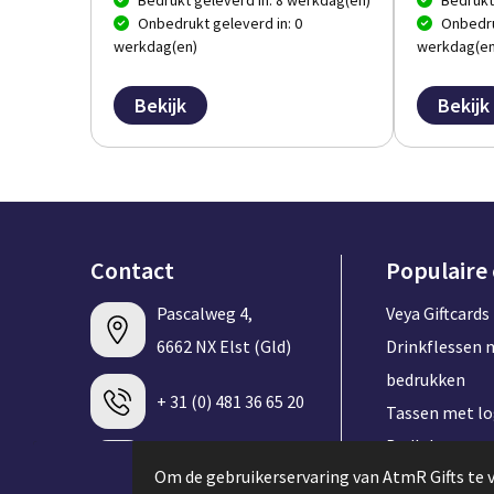
Bedrukt geleverd in: 8 werkdag(en)
Bedrukt
Onbedrukt geleverd in: 0
Onbedru
werkdag(en)
werkdag(en
Bekijk
Bekijk
Contact
Populaire
Pascalweg 4,
Veya Giftcards
6662 NX Elst (Gld)
Drinkflessen 
bedrukken
+ 31 (0) 481 36 65 20
Tassen met l
Badlakens me
info@atmrgifts.nl
Om de gebruikerservaring van AtmR Gifts te 
bedrukken