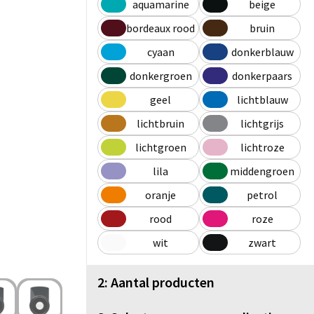
aquamarine
beige
bordeaux rood
bruin
cyaan
donkerblauw
donkergroen
donkerpaars
geel
lichtblauw
lichtbruin
lichtgrijs
lichtgroen
lichtroze
lila
middengroen
oranje
petrol
rood
roze
wit
zwart
2: Aantal producten