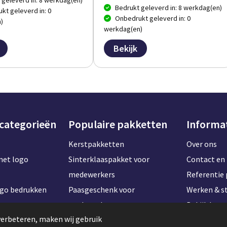
 geleverd in: 8 werkdag(en)
Bedrukt geleverd in: 8 werkdag(en)
kt geleverd in: 0
Onbedrukt geleverd in: 0
)
werkdag(en)
Bekijk
 categorieën
Populaire pakketten
Informa
Kerstpakketten
Over ons
met logo
Sinterklaaspakket voor
Contact en 
medewerkers
Referentie 
ogo bedrukken
Paasgeschenk voor
Werken & st
t naam
medewerkers
Bekijk kan
verbeteren, maken wij gebruik
Onboardingpakket voor