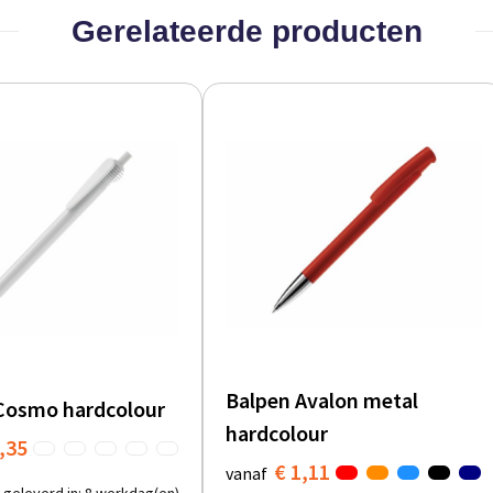
Gerelateerde producten
Balpen Avalon metal
Cosmo hardcolour
hardcolour
,35
€ 1,11
vanaf