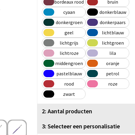
bordeaux rood
bruin
cyaan
donkerblauw
donkergroen
donkerpaars
geel
lichtblauw
lichtgrijs
lichtgroen
lichtroze
lila
middengroen
oranje
pastelblauw
petrol
rood
roze
zwart
2: Aantal producten
3: Selecteer een personalisatie