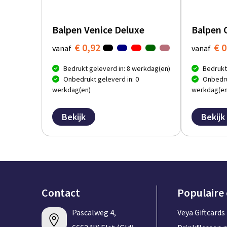
Balpen Venice Deluxe
Balpen 
€ 0,92
€ 0
vanaf
vanaf
Bedrukt geleverd in: 8 werkdag(en)
Bedrukt
Onbedrukt geleverd in: 0
Onbedru
werkdag(en)
werkdag(en
Bekijk
Bekijk
Contact
Populaire
Pascalweg 4,
Veya Giftcards