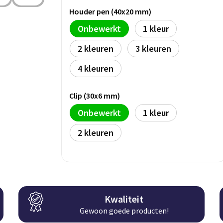
Houder pen (40x20 mm)
Onbewerkt
1
2
3
4
Clip (30x6 mm)
Onbewerkt
1
2
Kwaliteit
Gewoon goede producten!