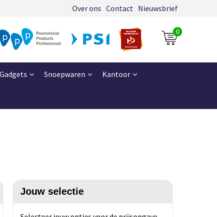
Over ons
Contact
Nieuwsbrief
0
Gadgets
Snoepwaren
Kantoor
Jouw selectie
Selecteer jouw opties voor de prijsopgave.