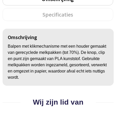
Groeipapier
Markclips
Voetballen
Bloembollen en zaden
Golfballen
Specificaties
Kweektuintjes
Golfartikelen
Omschrijving
Planten en accessoires
Smartwatch-Fitbit
Balpen met klikmechanisme met een houder gemaakt
Sport overig
van gerecyclede melkpakken (tot 70%). De knop, clip
en punt zijn gemaakt van PLA kunststof. Gebruikte
melkpakken worden ingezameld, gesorteerd, verwerkt
Outdoor
en omgezet in papier, waardoor afval echt iets nuttigs
wordt.
Picknickartikelen
Kweektuintjes
Wij zijn lid van
Fietsartikelen