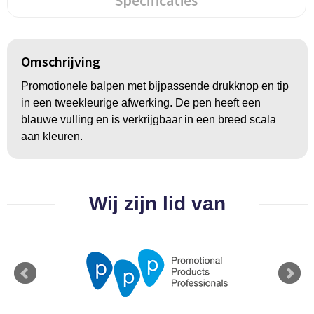
Specificaties
Groeipapier
Markclips
Voetballen
Bloembollen en zaden
Golfballen
Omschrijving
Kweektuintjes
Golfartikelen
Promotionele balpen met bijpassende drukknop en tip
Planten en accessoires
Smartwatch-Fitbit
in een tweekleurige afwerking. De pen heeft een
blauwe vulling en is verkrijgbaar in een breed scala
Sport overig
aan kleuren.
Outdoor
Wij zijn lid van
Picknickartikelen
Kweektuintjes
Fietsartikelen