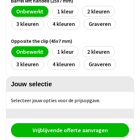
Barrel left handed (25x7 mm)
Persoonlijke verzorging
Broodtrommels
Multitools
Onbewerkt
1
2
3
4
Graveren
Duurzame schrijfwaren
Fruitboxen
Lampen
Pennen
Lunchboxen
Rolmaten & Meetlinten
Opposite the clip (45x7 mm)
Onbewerkt
1
2
Potloden
Lunchwraps (Roll 'Eat)
Duimstokken
3
4
Graveren
Luxe pennen
Waterpassen
Overige kantoorartikelen
Jouw selectie
Kleur & tekensets
Gereedschapssets
Klever Cutter
POPULAIR
Selecteer jouw opties voor de prijsopgave.
Gereedschap overig
Groei en Bloei
Agenda's
Sport
BloomsBoxen
Onderleggers
Vrijblijvende offerte aanvragen