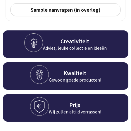
Groeipapier
Markclips
Voetballen
Sample aanvragen (in overleg)
Bloembollen en zaden
Golfballen
Kweektuintjes
Golfartikelen
Creativiteit
Planten en accessoires
Smartwatch-Fitbit
Advies, leuke collectie en ideeën
Sport overig
Kwaliteit
Outdoor
Gewoon goede producten!
Picknickartikelen
Prijs
Kweektuintjes
Wij zullen altijd verrassen!
Fietsartikelen