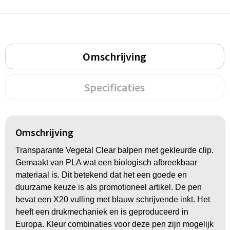
Groeipapier
Markclips
Voetballen
Bloembollen en zaden
Golfballen
Kweektuintjes
Golfartikelen
Omschrijving
Planten en accessoires
Smartwatch-Fitbit
Specificaties
Sport overig
Omschrijving
Outdoor
Transparante Vegetal Clear balpen met gekleurde clip.
Gemaakt van PLA wat een biologisch afbreekbaar
Picknickartikelen
materiaal is. Dit betekend dat het een goede en
duurzame keuze is als promotioneel artikel. De pen
Kweektuintjes
bevat een X20 vulling met blauw schrijvende inkt. Het
heeft een drukmechaniek en is geproduceerd in
Fietsartikelen
Europa. Kleur combinaties voor deze pen zijn mogelijk