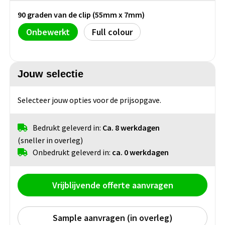
Bidons
Fietstassen
Diverse horloges
90 graden van de clip (55mm x 7mm)
USB-Sticks
Nekwarmers
Oordopjes
Snacks & zoutjes
Sleutelhangers
Tacx Bidons
Klokken
Onbewerkt
Full colour
Telefoon & laptop accessoires
Handschoenen
Zonnebrillen
Overige tassen
Chips & Nootjes
Sportbidons
Smartwatches
Winkelwagenmunt sleutelhangers
Bandana's
Festival artikelen overig
Afvaltassen
Popcorn
Jouw selectie
Duurzame home & living
Metalen sleutelhangers
Glazen flessen
Canvas tassen
Selecteer jouw opties voor de prijsopgave.
Veiligheid
Keukenaccessoires
PVC sleutelhangers
Energy
Glazen drinkflessen
Papieren tassen
Bedrukt geleverd in:
Ca. 8 werkdagen
Woonaccessoires
Opener sleutelhangers
Veiligheidshesjes
Druiven suikers
(sneller in overleg)
Glazen tafelwater flessen
Picknick tassen
Onbedrukt geleverd in:
ca. 0 werkdagen
Wijnaccessoires
Vilt sleutelhangers
EHBO sets
Energy repen
Overige rug tassen & draag Tassen
Lunchboxen
Anti stress sleutelhangers
Reflecterende artikelen
Vrijblijvende offerte aanvragen
Badtextiel
Lunchboxen
Gereedschap
Sample aanvragen (in overleg)