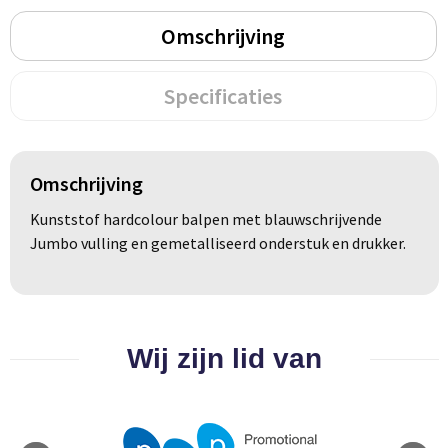
Groeipapier
Markclips
Voetballen
Omschrijving
Bloembollen en zaden
Golfballen
Specificaties
Kweektuintjes
Golfartikelen
Planten en accessoires
Smartwatch-Fitbit
Omschrijving
Sport overig
Kunststof hardcolour balpen met blauwschrijvende
Jumbo vulling en gemetalliseerd onderstuk en drukker.
Outdoor
Picknickartikelen
Wij zijn lid van
Kweektuintjes
Fietsartikelen