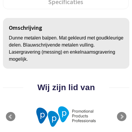
Groeipapier
Markclips
Voetballen
Specificaties
Bloembollen en zaden
Golfballen
Omschrijving
Kweektuintjes
Golfartikelen
Dunne metalen balpen. Mat gekleurd met goudkleurige
Planten en accessoires
Smartwatch-Fitbit
delen. Blauwschrijvende metalen vulling.
Lasergravering (messing) en enkelnaamsgravering
Sport overig
mogelijk.
Outdoor
Wij zijn lid van
Picknickartikelen
Kweektuintjes
Fietsartikelen