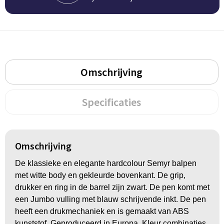
Groeipapier
Markclips
Voetballen
Bloembollen en zaden
Golfballen
Kweektuintjes
Golfartikelen
Omschrijving
Planten en accessoires
Smartwatch-Fitbit
Sport overig
Specificaties
Outdoor
Omschrijving
Picknickartikelen
De klassieke en elegante hardcolour Semyr balpen
met witte body en gekleurde bovenkant. De grip,
Kweektuintjes
drukker en ring in de barrel zijn zwart. De pen komt met
een Jumbo vulling met blauw schrijvende inkt. De pen
Fietsartikelen
heeft een drukmechaniek en is gemaakt van ABS
kunststof. Geproduceerd in Europa. Kleur combinaties