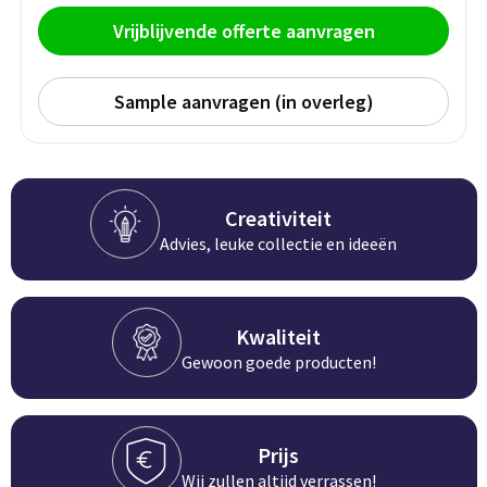
Persoonlijke verzorging
Vrijblijvende offerte aanvragen
Broodtrommels
Multitools
Duurzame schrijfwaren
Fruitboxen
Lampen
Sample aanvragen (in overleg)
Pennen
Lunchboxen
Rolmaten & Meetlinten
Potloden
Lunchwraps (Roll 'Eat)
Duimstokken
Creativiteit
Advies, leuke collectie en ideeën
Luxe pennen
Waterpassen
Overige kantoorartikelen
Kleur & tekensets
Gereedschapssets
Klever Cutter
Kwaliteit
POPULAIR
Gereedschap overig
Gewoon goede producten!
Groei en Bloei
Agenda's
Sport
BloomsBoxen
Onderleggers
Prijs
Wij zullen altijd verrassen!