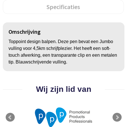
Groeipapier
Markclips
Voetballen
Specificaties
Bloembollen en zaden
Golfballen
Kweektuintjes
Golfartikelen
Omschrijving
Planten en accessoires
Smartwatch-Fitbit
Toppoint design balpen. Deze pen bevat een Jumbo
vulling voor 4,5km schrijfplezier. Het heeft een soft-
Sport overig
touch afwerking, een transparante clip en een metalen
tip. Blauwschrijvende vulling.
Outdoor
Wij zijn lid van
Picknickartikelen
Kweektuintjes
Fietsartikelen