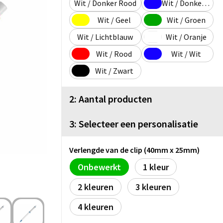
Wit / Donker Rood
Wit / Donkerblauw
Wit / Geel
Wit / Groen
Wit / Lichtblauw
Wit / Oranje
Wit / Rood
Wit / Wit
Wit / Zwart
2: Aantal producten
3: Selecteer een personalisatie
Verlengde van de clip (40mm x 25mm)
Onbewerkt
1
2
3
4