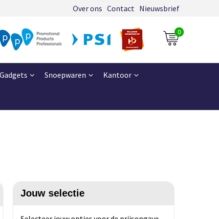
Over ons
Contact
Nieuwsbrief
0
Gadgets
Snoepwaren
Kantoor
Jouw selectie
Selecteer jouw opties voor de prijsopgave.