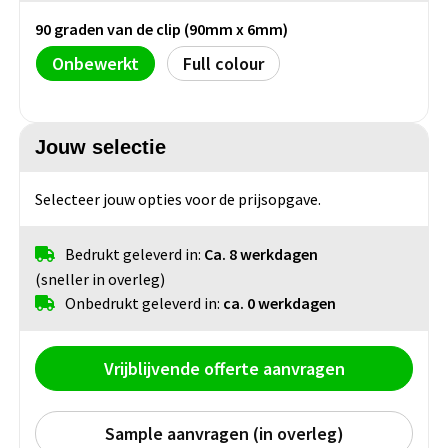
Bidons
Fietstassen
Diverse horloges
90 graden van de clip (90mm x 6mm)
USB-Sticks
Nekwarmers
Oordopjes
Snacks & zoutjes
Sleutelhangers
Tacx Bidons
Klokken
Onbewerkt
Full colour
Telefoon & laptop accessoires
Handschoenen
Zonnebrillen
Overige tassen
Chips & Nootjes
Sportbidons
Smartwatches
Winkelwagenmunt sleutelhangers
Bandana's
Festival artikelen overig
Afvaltassen
Popcorn
Jouw selectie
Duurzame home & living
Metalen sleutelhangers
Glazen flessen
Canvas tassen
Selecteer jouw opties voor de prijsopgave.
Veiligheid
Keukenaccessoires
PVC sleutelhangers
Energy
Glazen drinkflessen
Papieren tassen
Bedrukt geleverd in:
Ca. 8 werkdagen
Woonaccessoires
Opener sleutelhangers
Veiligheidshesjes
Druiven suikers
(sneller in overleg)
Glazen tafelwater flessen
Picknick tassen
Onbedrukt geleverd in:
ca. 0 werkdagen
Wijnaccessoires
Vilt sleutelhangers
EHBO sets
Energy repen
Overige rug tassen & draag Tassen
Lunchboxen
Anti stress sleutelhangers
Reflecterende artikelen
Vrijblijvende offerte aanvragen
Badtextiel
Lunchboxen
Gereedschap
Sample aanvragen (in overleg)