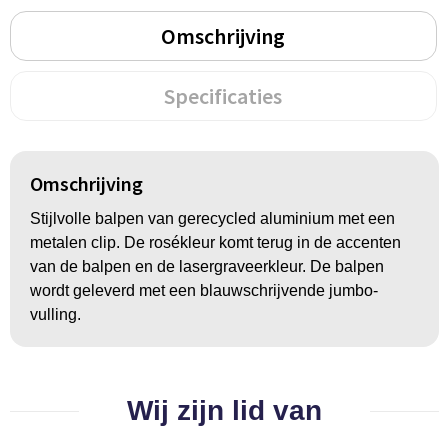
Groeipapier
Markclips
Voetballen
Omschrijving
Bloembollen en zaden
Golfballen
Specificaties
Kweektuintjes
Golfartikelen
Planten en accessoires
Smartwatch-Fitbit
Omschrijving
Sport overig
Stijlvolle balpen van gerecycled aluminium met een
metalen clip. De rosékleur komt terug in de accenten
van de balpen en de lasergraveerkleur. De balpen
Outdoor
wordt geleverd met een blauwschrijvende jumbo-
vulling.
Picknickartikelen
Kweektuintjes
Wij zijn lid van
Fietsartikelen