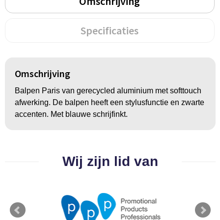
Omschrijving
Groeipapier
Markclips
Voetballen
Bloembollen en zaden
Golfballen
Specificaties
Kweektuintjes
Golfartikelen
Planten en accessoires
Smartwatch-Fitbit
Omschrijving
Balpen Paris van gerecycled aluminium met softtouch
Sport overig
afwerking. De balpen heeft een stylusfunctie en zwarte
accenten. Met blauwe schrijfinkt.
Outdoor
Picknickartikelen
Wij zijn lid van
Kweektuintjes
Fietsartikelen