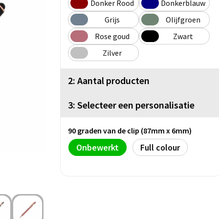
Donker Rood
Donkerblauw
Grijs
Olijfgroen
Rose goud
Zwart
Zilver
2: Aantal producten
3: Selecteer een personalisatie
90 graden van de clip (87mm x 6mm)
Onbewerkt
Full colour