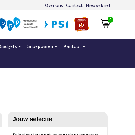
Over ons
Contact
Nieuwsbrief
0
Gadgets
Snoepwaren
Kantoor
Jouw selectie
Selecteer jouw opties voor de prijsopgave.