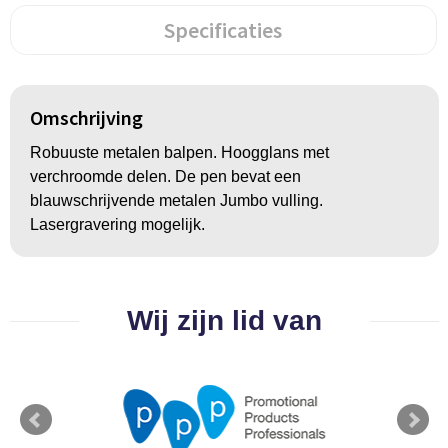
Groeipapier
Markclips
Voetballen
Specificaties
Bloembollen en zaden
Golfballen
Kweektuintjes
Golfartikelen
Omschrijving
Planten en accessoires
Smartwatch-Fitbit
Robuuste metalen balpen. Hoogglans met
verchroomde delen. De pen bevat een
Sport overig
blauwschrijvende metalen Jumbo vulling.
Lasergravering mogelijk.
Outdoor
Wij zijn lid van
Picknickartikelen
Kweektuintjes
Fietsartikelen