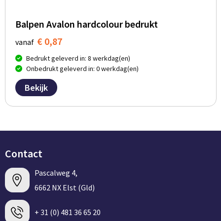
Balpen Avalon hardcolour bedrukt
€ 0,87
vanaf
Bedrukt geleverd in: 8 werkdag(en)
Onbedrukt geleverd in: 0 werkdag(en)
Bekijk
Contact
Pascalweg 4,
6662 NX Elst (Gld)
+ 31 (0) 481 36 65 20