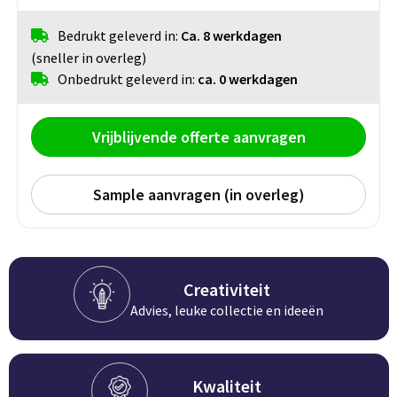
Persoonlijke verzorging
Broodtrommels
Multitools
Bedrukt geleverd in:
Ca. 8 werkdagen
(sneller in overleg)
Duurzame schrijfwaren
Fruitboxen
Lampen
Onbedrukt geleverd in:
ca. 0 werkdagen
Pennen
Lunchboxen
Rolmaten & Meetlinten
Vrijblijvende offerte aanvragen
Potloden
Lunchwraps (Roll 'Eat)
Duimstokken
Sample aanvragen (in overleg)
Luxe pennen
Waterpassen
Overige kantoorartikelen
Kleur & tekensets
Gereedschapssets
Klever Cutter
POPULAIR
Gereedschap overig
Creativiteit
Groei en Bloei
Agenda's
Advies, leuke collectie en ideeën
Sport
BloomsBoxen
Onderleggers
Kwaliteit