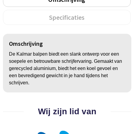
Groeipapier
Markclips
Voetballen
Bloembollen en zaden
Golfballen
Specificaties
Kweektuintjes
Golfartikelen
Omschrijving
Planten en accessoires
Smartwatch-Fitbit
De Kalmar balpen biedt een slank ontwerp voor een
Sport overig
soepele en betrouwbare schrijfervaring. Gemaakt van
gerecycled aluminium, biedt het een koel gevoel en
een bevredigend gewicht in je hand tijdens het
Outdoor
schrijven.
Picknickartikelen
Wij zijn lid van
Kweektuintjes
Fietsartikelen