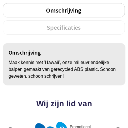
Groeipapier
Markclips
Voetballen
Omschrijving
Bloembollen en zaden
Golfballen
Specificaties
Kweektuintjes
Golfartikelen
Planten en accessoires
Smartwatch-Fitbit
Omschrijving
Sport overig
Maak kennis met 'Hawaii', onze milieuvriendelijke
balpen gemaakt van gerecycled ABS plastic. Schoon
geweten, schoon schrijven!
Outdoor
Picknickartikelen
Wij zijn lid van
Kweektuintjes
Fietsartikelen