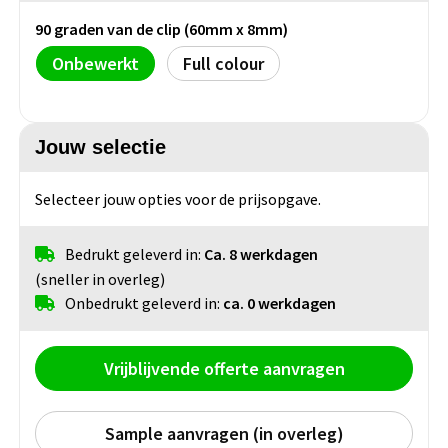
Bidons
Fietstassen
Diverse horloges
90 graden van de clip (60mm x 8mm)
USB-Sticks
Nekwarmers
Oordopjes
Snacks & zoutjes
Sleutelhangers
Tacx Bidons
Klokken
Onbewerkt
Full colour
Telefoon & laptop accessoires
Handschoenen
Zonnebrillen
Overige tassen
Chips & Nootjes
Sportbidons
Smartwatches
Winkelwagenmunt sleutelhangers
Bandana's
Festival artikelen overig
Afvaltassen
Popcorn
Jouw selectie
Duurzame home & living
Metalen sleutelhangers
Glazen flessen
Canvas tassen
Selecteer jouw opties voor de prijsopgave.
Veiligheid
Keukenaccessoires
PVC sleutelhangers
Energy
Glazen drinkflessen
Papieren tassen
Bedrukt geleverd in:
Ca. 8 werkdagen
Woonaccessoires
Opener sleutelhangers
Veiligheidshesjes
Druiven suikers
(sneller in overleg)
Glazen tafelwater flessen
Picknick tassen
Onbedrukt geleverd in:
ca. 0 werkdagen
Wijnaccessoires
Vilt sleutelhangers
EHBO sets
Energy repen
Overige rug tassen & draag Tassen
Lunchboxen
Anti stress sleutelhangers
Reflecterende artikelen
Vrijblijvende offerte aanvragen
Badtextiel
Lunchboxen
Gereedschap
Sample aanvragen (in overleg)