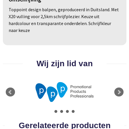
Groeipapier
Markclips
Voetballen
Toppoint design balpen, geproduceerd in Duitsland. Met
Bloembollen en zaden
Golfballen
X20 vulling voor 2,5km schrijfplezier. Keuze uit
hardcolour en transparante onderdelen. Schrijfkleur
Kweektuintjes
Golfartikelen
naar keuze
Planten en accessoires
Smartwatch-Fitbit
Sport overig
Wij zijn lid van
Outdoor
Picknickartikelen
Kweektuintjes
Fietsartikelen
Gerelateerde producten