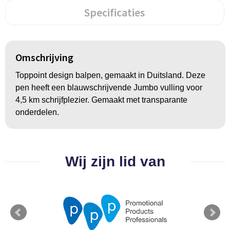
Groeipapier
Markclips
Voetballen
Specificaties
Bloembollen en zaden
Golfballen
Kweektuintjes
Golfartikelen
Omschrijving
Planten en accessoires
Smartwatch-Fitbit
Toppoint design balpen, gemaakt in Duitsland. Deze
pen heeft een blauwschrijvende Jumbo vulling voor
Sport overig
4,5 km schrijfplezier. Gemaakt met transparante
onderdelen.
Outdoor
Wij zijn lid van
Picknickartikelen
Kweektuintjes
Fietsartikelen