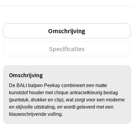
Groeipapier
Markclips
Voetballen
Bloembollen en zaden
Golfballen
Kweektuintjes
Golfartikelen
Omschrijving
Planten en accessoires
Smartwatch-Fitbit
Specificaties
Sport overig
Omschrijving
Outdoor
De BALI balpen Peekay combineert een matte
kunststof houder met chique antracietkleurig beslag
Picknickartikelen
(puntstuk, drukker en clip), wat zorgt voor een moderne
en stijlvolle uitstraling, en wordt geleverd met een
Kweektuintjes
blauwschrijvende vulling.
Fietsartikelen