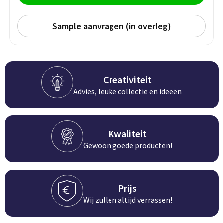
Persoonlijke verzorging
Broodtrommels
Multitools
Sample aanvragen (in overleg)
Duurzame schrijfwaren
Fruitboxen
Lampen
Pennen
Lunchboxen
Rolmaten & Meetlinten
Creativiteit
Potloden
Lunchwraps (Roll 'Eat)
Duimstokken
Advies, leuke collectie en ideeën
Luxe pennen
Waterpassen
Overige kantoorartikelen
Kwaliteit
Kleur & tekensets
Gereedschapssets
Gewoon goede producten!
Klever Cutter
POPULAIR
Gereedschap overig
Groei en Bloei
Agenda's
Prijs
Sport
BloomsBoxen
Onderleggers
Wij zullen altijd verrassen!