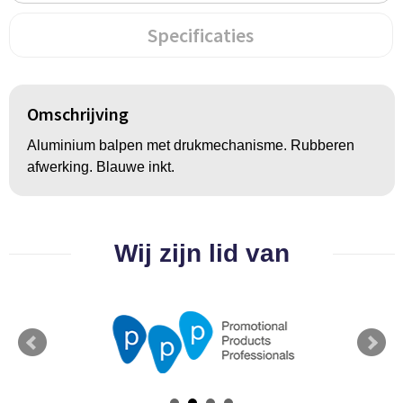
Groeipapier
Markclips
Voetballen
Specificaties
Bloembollen en zaden
Golfballen
Kweektuintjes
Golfartikelen
Omschrijving
Planten en accessoires
Smartwatch-Fitbit
Aluminium balpen met drukmechanisme. Rubberen
afwerking. Blauwe inkt.
Sport overig
Outdoor
Wij zijn lid van
Picknickartikelen
Kweektuintjes
Fietsartikelen