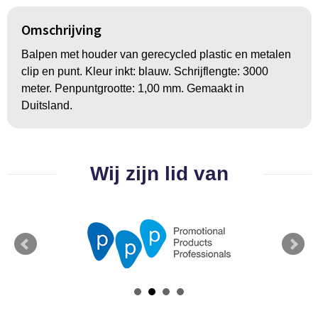
Groeipapier
Markclips
Voetballen
Omschrijving
Bloembollen en zaden
Golfballen
Balpen met houder van gerecycled plastic en metalen
Kweektuintjes
Golfartikelen
clip en punt. Kleur inkt: blauw. Schrijflengte: 3000
meter. Penpuntgrootte: 1,00 mm. Gemaakt in
Planten en accessoires
Smartwatch-Fitbit
Duitsland.
Sport overig
Wij zijn lid van
Outdoor
Picknickartikelen
Kweektuintjes
Fietsartikelen