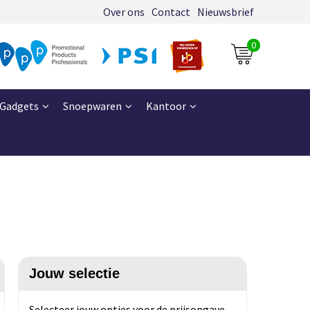
Over ons
Contact
Nieuwsbrief
0
Gadgets
Snoepwaren
Kantoor
Jouw selectie
Selecteer jouw opties voor de prijsopgave.