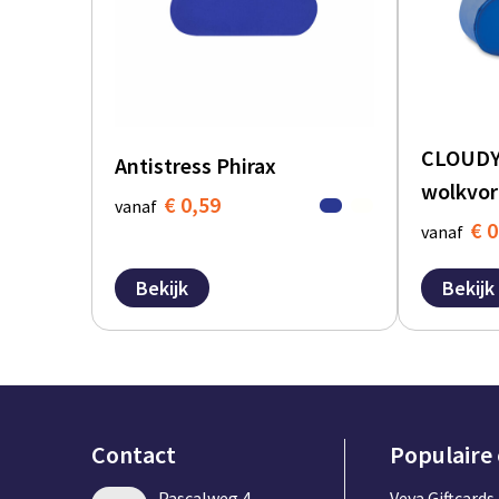
CLOUDY 
Antistress Phirax
wolkvo
€ 0,59
vanaf
€ 0
vanaf
Bekijk
Bekijk
Contact
Populaire
Pascalweg 4,
Veya Giftcards