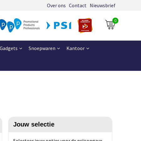
Over ons
Contact
Nieuwsbrief
0
Gadgets
Snoepwaren
Kantoor
Jouw selectie
Selecteer jouw opties voor de prijsopgave.