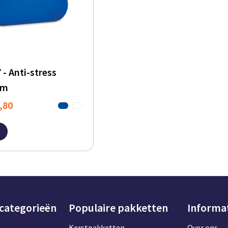
- Anti-stress
rm
,80
 categorieën
Populaire pakketten
Informa
Kerstpakketten
Over ons