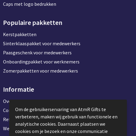
Persoonlijke verzorging
Caps met logo bedrukken
Broodtrommels
Multitools
Populaire pakketten
Duurzame schrijfwaren
Fruitboxen
Lampen
Kerstpakketten
Pennen
Lunchboxen
Rolmaten & Meetlinten
Sinterklaaspakket voor medewerkers
Paasgeschenk voor medewerkers
Potloden
Lunchwraps (Roll 'Eat)
Duimstokken
Onboardingpakket voor werknemers
Luxe pennen
Waterpassen
Zomerpakketten voor medewerkers
Overige kantoorartikelen
Kleur & tekensets
Gereedschapssets
Informatie
Klever Cutter
POPULAIR
Gereedschap overig
Over ons
Groei en Bloei
Agenda's
Om de gebruikerservaring van AtmR Gifts te
Contact en klantenservice
verbeteren, maken wij gebruik van functionele en
Referentie projecten
Sport
BloomsBoxen
Onderleggers
analytische cookies. Daarnaast plaatsen we
Werken & stage bij AtmR Gifts
cookies om je bezoek en onze communicatie