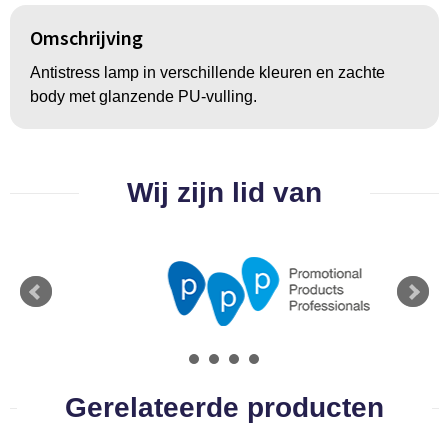
Groeipapier
Markclips
Voetballen
Omschrijving
Bloembollen en zaden
Golfballen
Antistress lamp in verschillende kleuren en zachte
Kweektuintjes
Golfartikelen
body met glanzende PU-vulling.
Planten en accessoires
Smartwatch-Fitbit
Wij zijn lid van
Sport overig
Outdoor
Picknickartikelen
Kweektuintjes
Gerelateerde producten
Fietsartikelen