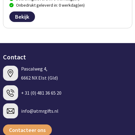
Groeipapier
Markclips
Voetballen
Onbedrukt geleverd in: 0 werkdag(en)
Bloembollen en zaden
Golfballen
Bekijk
Kweektuintjes
Golfartikelen
Planten en accessoires
Smartwatch-Fitbit
Contact
Sport overig
Pascalweg 4,
6662 NX Elst (Gld)
Outdoor
+ 31 (0) 481 36 65 20
Picknickartikelen
info@atmrgifts.nl
Kweektuintjes
Fietsartikelen
Contacteer ons