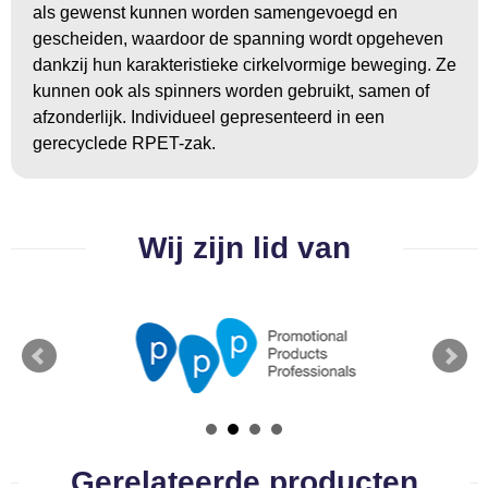
Groeipapier
Markclips
Voetballen
als gewenst kunnen worden samengevoegd en
gescheiden, waardoor de spanning wordt opgeheven
Bloembollen en zaden
Golfballen
dankzij hun karakteristieke cirkelvormige beweging. Ze
kunnen ook als spinners worden gebruikt, samen of
Kweektuintjes
Golfartikelen
afzonderlijk. Individueel gepresenteerd in een
gerecyclede RPET-zak.
Planten en accessoires
Smartwatch-Fitbit
Sport overig
Wij zijn lid van
Outdoor
Picknickartikelen
Kweektuintjes
Fietsartikelen
Gerelateerde producten