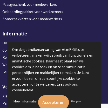
Paasgeschenk voor medewerkers
Onboardingpakket voor werknemers
Zomerpakketten voor medewerkers
Informatie
Over ons
Om de gebruikerservaring van AtmR Gifts te
Contact en klantenservice
verbeteren, maken wij gebruik van functionele en
Referentie projecten
analytische cookies. Daarnaast plaatsen we
Werken & stage bij AtmR Gifts
cookies om je bezoek en onze communicatie
Bekijk kantoorbenodigdheden
persoonlijker en makkelijker te maken. Je kunt
ervoor kiezen om persoonlijke cookies te
accepteren of te weigeren. Lees ook ons
Veilig winkelen
cookiebeleid.
Algemene voorwaarden
.
Meer informatie
Weigeren
Privacyverklaring