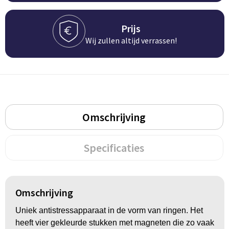
Persoonlijke verzorging
Broodtrommels
Multitools
Prijs
Duurzame schrijfwaren
Fruitboxen
Lampen
Wij zullen altijd verrassen!
Pennen
Lunchboxen
Rolmaten & Meetlinten
Potloden
Lunchwraps (Roll 'Eat)
Duimstokken
Omschrijving
Luxe pennen
Waterpassen
Overige kantoorartikelen
Kleur & tekensets
Gereedschapssets
Specificaties
Klever Cutter
POPULAIR
Gereedschap overig
Groei en Bloei
Agenda's
Omschrijving
Sport
BloomsBoxen
Onderleggers
Uniek antistressapparaat in de vorm van ringen. Het
heeft vier gekleurde stukken met magneten die zo vaak