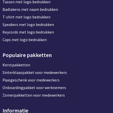
Groeipapier
Markclips
Voetballen
Tassen met logo bedrukken
Badlakens met naam bedrukken
Bloembollen en zaden
Golfballen
T-shirt met logo bedrukken
Speakers met logo bedrukken
Kweektuintjes
Golfartikelen
Keycords met logo bedrukken
Planten en accessoires
Smartwatch-Fitbit
Caps met logo bedrukken
Sport overig
Populaire pakketten
Kerstpakketten
Outdoor
Sinterklaaspakket voor medewerkers
Paasgeschenk voor medewerkers
Picknickartikelen
Onboardingpakket voor werknemers
Kweektuintjes
Zomerpakketten voor medewerkers
Fietsartikelen
Informatie