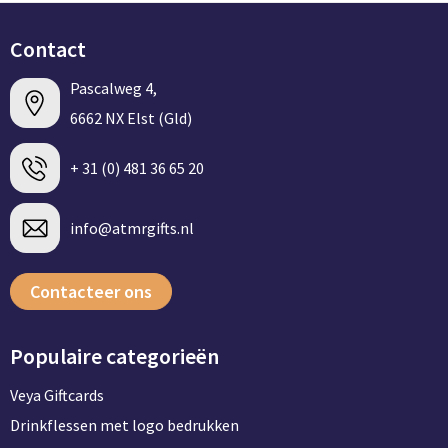
Persoonlijke verzorging
Broodtrommels
Multitools
Contact
Duurzame schrijfwaren
Fruitboxen
Lampen
Pascalweg 4,
6662 NX Elst (Gld)
Pennen
Lunchboxen
Rolmaten & Meetlinten
+ 31 (0) 481 36 65 20
Potloden
Lunchwraps (Roll 'Eat)
Duimstokken
Luxe pennen
Waterpassen
info@atmrgifts.nl
Overige kantoorartikelen
Kleur & tekensets
Gereedschapssets
Contacteer ons
Klever Cutter
POPULAIR
Gereedschap overig
Groei en Bloei
Agenda's
Populaire categorieën
Veya Giftcards
Sport
BloomsBoxen
Onderleggers
Drinkflessen met logo bedrukken