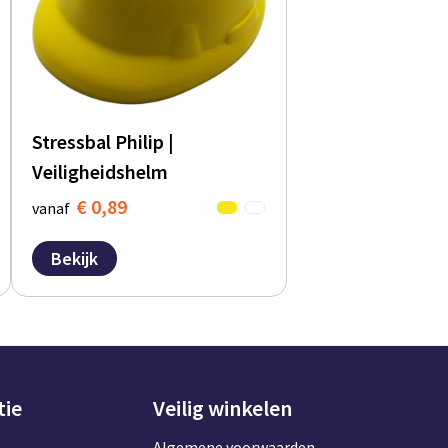
Stressbal Philip |
Veiligheidshelm
€ 0,89
vanaf
Bekijk
tie
Veilig winkelen
Algemene voorwaarden