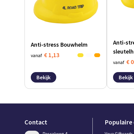
Anti-st
Anti-stress Bouwhelm
sleutel
€ 1,13
vanaf
€ 0
vanaf
Bekijk
Bekijk
Contact
Populaire
Pascalweg 4,
Veya Giftcards