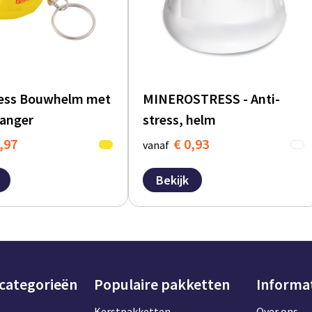
ress Bouwhelm met
MINEROSTRESS - Anti-
hanger
stress, helm
,97
€ 0,93
vanaf
Bekijk
 categorieën
Populaire pakketten
Informa
Kerstpakketten
Over ons