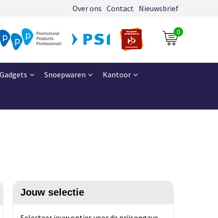
Over ons
Contact
Nieuwsbrief
0
Gadgets
Snoepwaren
Kantoor
Jouw selectie
Selecteer jouw opties voor de prijsopgave.