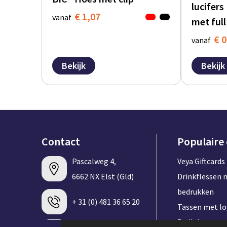
lucifers
€ 1,07
vanaf
met full
€ 0
vanaf
Bekijk
Bekijk
Contact
Populaire
Pascalweg 4,
Veya Giftcards
6662 NX Elst (Gld)
Drinkflessen 
bedrukken
+ 31 (0) 481 36 65 20
Tassen met l
Badlakens me