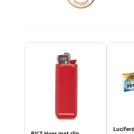
Lucifer
BIC® Hoes met clip