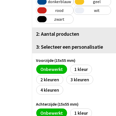
donkerblauw
geel
rood
wit
zwart
2: Aantal producten
3: Selecteer een personalisatie
Voorzijde (15x55 mm)
Onbewerkt
1
2
3
4
Achterzijde (15x55 mm)
Onbewerkt
1