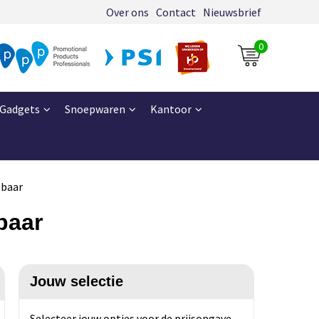
Over ons
Contact
Nieuwsbrief
0
Gadgets
Snoepwaren
Kantoor
lbaar
baar
Jouw selectie
Selecteer jouw opties voor de prijsopgave.