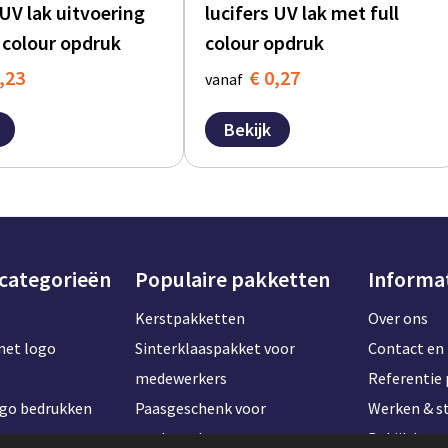
 UV lak uitvoering
lucifers UV lak met full
 colour opdruk
colour opdruk
,23
€ 0,27
vanaf
Bekijk
 categorieën
Populaire pakketten
Informa
Kerstpakketten
Over ons
met logo
Sinterklaaspakket voor
Contact en 
medewerkers
Referentie 
ogo bedrukken
Paasgeschenk voor
Werken & st
t naam
medewerkers
Bekijk kan