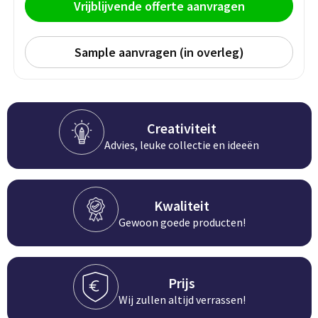
Persoonlijke verzorging
Vrijblijvende offerte aanvragen
Broodtrommels
Multitools
Sample aanvragen (in overleg)
Duurzame schrijfwaren
Fruitboxen
Lampen
Pennen
Lunchboxen
Rolmaten & Meetlinten
Potloden
Lunchwraps (Roll 'Eat)
Duimstokken
Creativiteit
Advies, leuke collectie en ideeën
Luxe pennen
Waterpassen
Overige kantoorartikelen
Kleur & tekensets
Gereedschapssets
Kwaliteit
Klever Cutter
POPULAIR
Gewoon goede producten!
Gereedschap overig
Groei en Bloei
Agenda's
Prijs
Sport
BloomsBoxen
Onderleggers
Wij zullen altijd verrassen!