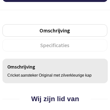
Groeipapier
Markclips
Voetballen
Bloembollen en zaden
Golfballen
Kweektuintjes
Golfartikelen
Omschrijving
Planten en accessoires
Smartwatch-Fitbit
Specificaties
Sport overig
Outdoor
Omschrijving
Cricket aansteker Original met zilverkleurige kap
Picknickartikelen
Kweektuintjes
Wij zijn lid van
Fietsartikelen