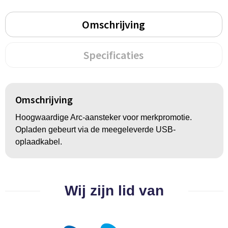
Groeipapier
Markclips
Voetballen
Omschrijving
Bloembollen en zaden
Golfballen
Kweektuintjes
Golfartikelen
Specificaties
Planten en accessoires
Smartwatch-Fitbit
Omschrijving
Sport overig
Hoogwaardige Arc-aansteker voor merkpromotie.
Opladen gebeurt via de meegeleverde USB-
Outdoor
oplaadkabel.
Picknickartikelen
Kweektuintjes
Wij zijn lid van
Fietsartikelen