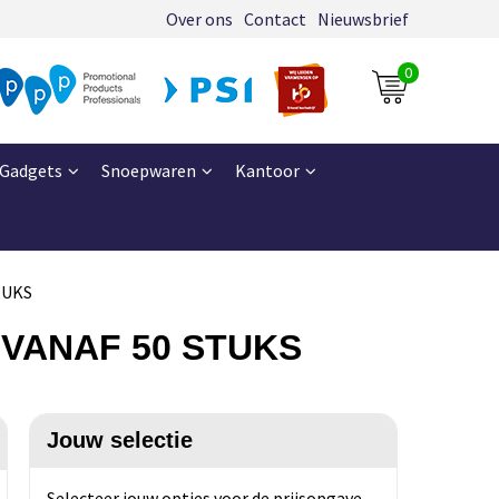
Over ons
Contact
Nieuwsbrief
0
Gadgets
Snoepwaren
Kantoor
STUKS
k, VANAF 50 STUKS
Jouw selectie
Selecteer jouw opties voor de prijsopgave.