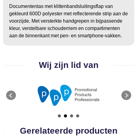
Groeipapier
Markclips
Voetballen
Documententas met klittenbandsluitingsflap van
gekleurd 600D polyester met reflecterende strip aan de
Bloembollen en zaden
Golfballen
voorzijde. Met versterkte handgrepen in bijpassende
kleur, verstelbare schouderriem en compartimenten
Kweektuintjes
Golfartikelen
aan de binnenkant met pen- en smartphone-vakken.
Planten en accessoires
Smartwatch-Fitbit
Sport overig
Wij zijn lid van
Outdoor
Picknickartikelen
Kweektuintjes
Fietsartikelen
Gerelateerde producten