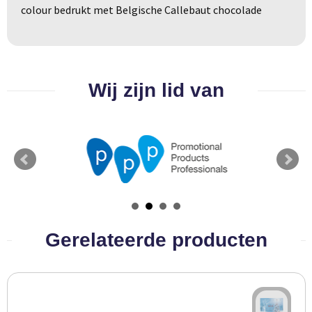
Groeipapier
Markclips
Voetballen
colour bedrukt met Belgische Callebaut chocolade
Bloembollen en zaden
Golfballen
Kweektuintjes
Golfartikelen
Wij zijn lid van
Planten en accessoires
Smartwatch-Fitbit
Sport overig
Outdoor
Picknickartikelen
Gerelateerde producten
Kweektuintjes
Fietsartikelen