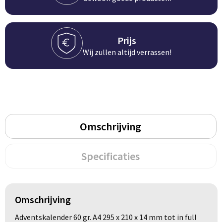
Persoonlijke verzorging
Broodtrommels
Multitools
Duurzame schrijfwaren
Fruitboxen
Lampen
Prijs
Wij zullen altijd verrassen!
Pennen
Lunchboxen
Rolmaten & Meetlinten
Potloden
Lunchwraps (Roll 'Eat)
Duimstokken
Luxe pennen
Waterpassen
Overige kantoorartikelen
Omschrijving
Kleur & tekensets
Gereedschapssets
Klever Cutter
POPULAIR
Specificaties
Gereedschap overig
Groei en Bloei
Agenda's
Sport
BloomsBoxen
Onderleggers
Omschrijving
Adventskalender 60 gr. A4 295 x 210 x 14 mm tot in full