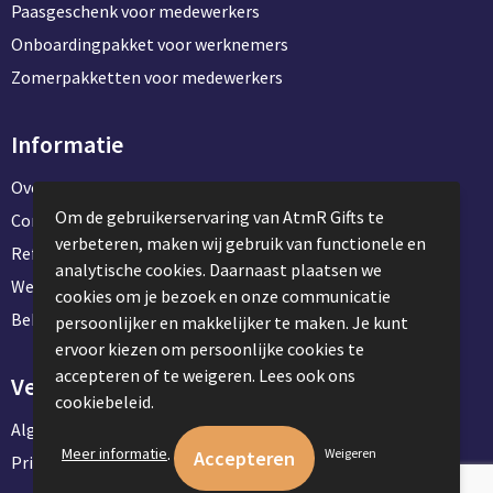
Paasgeschenk voor medewerkers
Onboardingpakket voor werknemers
Zomerpakketten voor medewerkers
Informatie
Over ons
Om de gebruikerservaring van AtmR Gifts te
Contact en klantenservice
verbeteren, maken wij gebruik van functionele en
Referentie projecten
analytische cookies. Daarnaast plaatsen we
Werken & stage bij AtmR Gifts
cookies om je bezoek en onze communicatie
Bekijk kantoorbenodigdheden
persoonlijker en makkelijker te maken. Je kunt
ervoor kiezen om persoonlijke cookies te
accepteren of te weigeren. Lees ook ons
Veilig winkelen
cookiebeleid.
Algemene voorwaarden
.
Meer informatie
Weigeren
Privacyverklaring