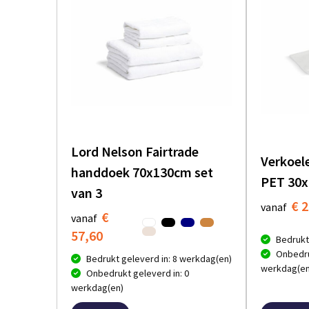
Lord Nelson Fairtrade
Verkoel
handdoek 70x130cm set
PET 30x
van 3
€ 2
vanaf
€
vanaf
57,60
Bedrukt
Onbedru
Bedrukt geleverd in: 8 werkdag(en)
werkdag(en
Onbedrukt geleverd in: 0
werkdag(en)