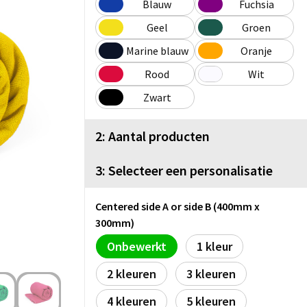
Blauw
Fuchsia
Geel
Groen
Marine blauw
Oranje
Rood
Wit
Zwart
2: Aantal producten
3: Selecteer een personalisatie
Centered side A or side B (400mm x
300mm)
Onbewerkt
1
2
3
4
5