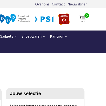
Over ons
Contact
Nieuwsbrief
0
Gadgets
Snoepwaren
Kantoor
Jouw selectie
Selecteer jouw opties voor de prijsopgave.