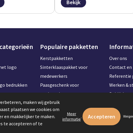
Bekijk
 categorieën
Populaire pakketten
Informa
Kerstpakketten
Over ons
met logo
Sinterklaaspakket voor
Contact en 
medewerkers
Referentie 
ogo bedrukken
Paasgeschenk voor
Werken & st
t naam
medewerkers
Bekijk kan
verbeteren, maken wij gebruik
Onboardingpakket voor
rnaast plaatsen we cookies om
ogo bedrukken
werknemers
Meer
r en makkelijker te maken.
.
Weige
informatie
logo bedrukken
Zomerpakketten voor
s te accepteren of te
logo bedrukken
medewerkers