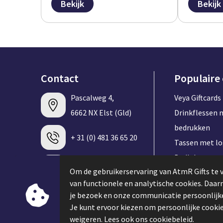
Bekijk
Bekijk
Contact
Populaire
Pascalweg 4,
Veya Giftcards
6662 NX Elst (Gld)
Drinkflessen 
bedrukken
+ 31 (0) 481 36 65 20
Tassen met l
Badlakens me
info@atmrgifts.nl
Om de gebruikerservaring van AtmR Gifts te 
bedrukken
van functionele en analytische cookies. Daa
T-shirt met l
je bezoek en onze communicatie persoonlijke
Contacteer ons
Speakers met 
Je kunt ervoor kiezen om persoonlijke cookie
Keycords met 
weigeren. Lees ook ons cookiebeleid.