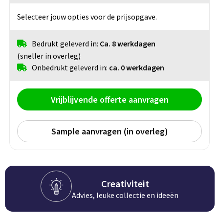
Persoonlijke verzorging
Broodtrommels
Multitools
Selecteer jouw opties voor de prijsopgave.
Duurzame schrijfwaren
Fruitboxen
Lampen
Bedrukt geleverd in:
Ca. 8 werkdagen
(sneller in overleg)
Pennen
Lunchboxen
Rolmaten & Meetlinten
Onbedrukt geleverd in:
ca. 0 werkdagen
Potloden
Lunchwraps (Roll 'Eat)
Duimstokken
Vrijblijvende offerte aanvragen
Luxe pennen
Waterpassen
Overige kantoorartikelen
Sample aanvragen (in overleg)
Kleur & tekensets
Gereedschapssets
Klever Cutter
POPULAIR
Gereedschap overig
Groei en Bloei
Agenda's
Creativiteit
Sport
BloomsBoxen
Onderleggers
Advies, leuke collectie en ideeën