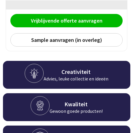
Groeipapier
Markclips
Voetballen
Bloembollen en zaden
Golfballen
Vrijblijvende offerte aanvragen
Kweektuintjes
Golfartikelen
Sample aanvragen (in overleg)
Planten en accessoires
Smartwatch-Fitbit
Sport overig
Creativiteit
Advies, leuke collectie en ideeën
Outdoor
Picknickartikelen
Kwaliteit
Kweektuintjes
Gewoon goede producten!
Fietsartikelen