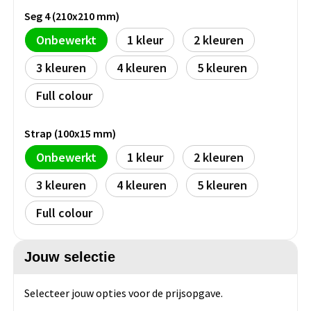
Persoonlijke verzorging
Seg 4 (210x210 mm)
Broodtrommels
Multitools
Onbewerkt
1
2
Duurzame schrijfwaren
Fruitboxen
Lampen
3
4
5
Pennen
Lunchboxen
Rolmaten & Meetlinten
Full colour
Potloden
Lunchwraps (Roll 'Eat)
Duimstokken
Strap (100x15 mm)
Onbewerkt
1
2
Luxe pennen
Waterpassen
Overige kantoorartikelen
3
4
5
Kleur & tekensets
Gereedschapssets
Klever Cutter
Full colour
POPULAIR
Gereedschap overig
Groei en Bloei
Agenda's
Jouw selectie
Sport
BloomsBoxen
Onderleggers
Selecteer jouw opties voor de prijsopgave.