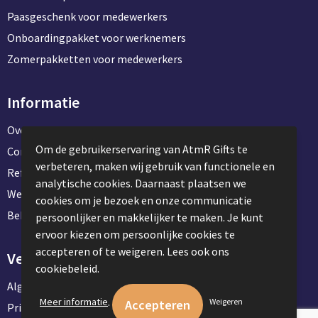
Paasgeschenk voor medewerkers
Onboardingpakket voor werknemers
Zomerpakketten voor medewerkers
Informatie
Over ons
Om de gebruikerservaring van AtmR Gifts te
Contact en klantenservice
verbeteren, maken wij gebruik van functionele en
Referentie projecten
analytische cookies. Daarnaast plaatsen we
Werken & stage bij AtmR Gifts
cookies om je bezoek en onze communicatie
Bekijk kantoorbenodigdheden
persoonlijker en makkelijker te maken. Je kunt
ervoor kiezen om persoonlijke cookies te
accepteren of te weigeren. Lees ook ons
Veilig winkelen
cookiebeleid.
Algemene voorwaarden
.
Meer informatie
Weigeren
Privacyverklaring