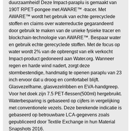
duurzaamheid! Deze Impact-paraplu is gemaakt van
BBQ artikelen
190T RPET-pongee met AWARE™ -tracer. Met
AWARE™ wordt het gebruik van echte gerecyclede
stoffen en claims over waterreductie gegarandeerd
door gebruik te maken van de unieke fysieke tracer en
blockchain-technologie van AWARE™. Bespaar water
en gebruik echte gerecyclede stoffen. Met de focus op
water wordt 2% van de opbrengst van elk verkocht
Impact-product gedoneerd aan Water.org. Wanneer
regen en harde wind nadert, zorgt deze
stormbestendige, handmatig te openen paraplu van 23
inch ervoor dat u droog en comfortabel blijft.
Glasvezelframe, glasvezelribben en EVA-handgreep.
Voor het doek zijn 7.5 PET-flessen(500ml) hergebruikt.
Waterbesparing is gebaseerd op cijfers in vergelijking
met conventionele vezels. Deze berekende indicatie is
gebaseerd op betrouwbare LCA-gegevens zoals
gepubliceerd door Textile Exchange in hun Material
Snapshots 2016.