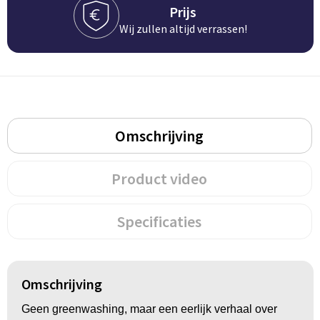
Groeipapier
Markclips
Voetballen
Prijs
Wij zullen altijd verrassen!
Bloembollen en zaden
Golfballen
Kweektuintjes
Golfartikelen
Planten en accessoires
Smartwatch-Fitbit
Omschrijving
Sport overig
Product video
Outdoor
Specificaties
Picknickartikelen
Kweektuintjes
Omschrijving
Fietsartikelen
Geen greenwashing, maar een eerlijk verhaal over