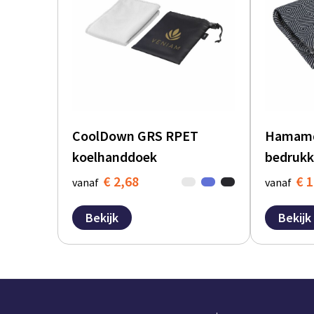
CoolDown GRS RPET
Hamamd
koelhanddoek
bedrukk
€ 2,68
€ 1
vanaf
vanaf
Bekijk
Bekijk