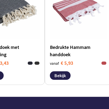
oek met
Bedrukte Hammam
ing
handdoek
3,43
€ 5,93
vanaf
Bekijk