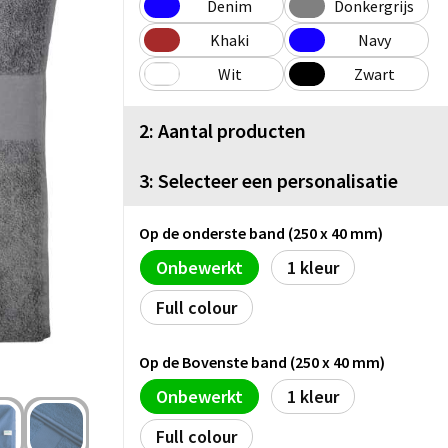
Denim
Donkergrijs
Khaki
Navy
Wit
Zwart
2: Aantal producten
3: Selecteer een personalisatie
Op de onderste band (250 x 40 mm)
Onbewerkt
1
Full colour
Op de Bovenste band (250 x 40 mm)
Onbewerkt
1
Full colour