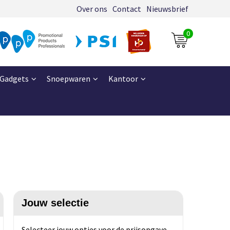
Over ons
Contact
Nieuwsbrief
0
Gadgets
Snoepwaren
Kantoor
Jouw selectie
Selecteer jouw opties voor de prijsopgave.